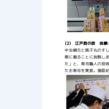
(2) 江戸前の技 体
中治親方と銚子丸のす
際に握ることに挑戦し
た」と、寿司職人の技
たお寿司を実食。蒲田