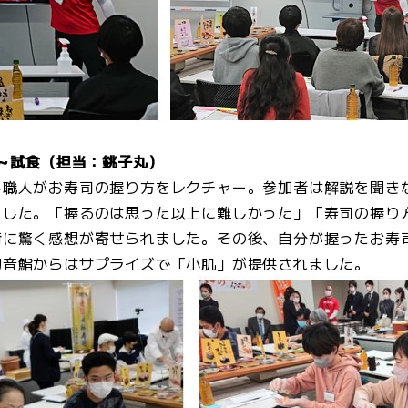
験～試食（担当：銚子丸）
し職人がお寿司の握り方をレクチャー。参加者は解説を聞き
ました。「握るのは思った以上に難しかった」「寿司の握り
術に驚く感想が寄せられました。その後、自分が握ったお寿
初音鮨からはサプライズで「小肌」が提供されました。