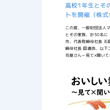
高校1年生とそ
トを開催（株式
この度、一般財団法人
とその家族、計30名
市、代表取締役社長 
締役社長 田邉弥、以
司屋さん～見て×聞いて