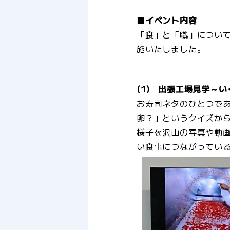
■イベント内容
「食」と「職」につい
施いたしました。
(1) 出張工場見学～
お寿司ネタのひとつで
卵？」というクイズか
様子を沢山の写真や動
い食事につながってい