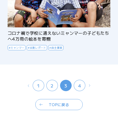
コロナ禍で学校に通えないミャンマーの子どもたち
へ4万冊の絵本を寄贈
#ミャンマー
#活動レポート
#自主事業
Prev
Next
1
2
3
4
TOPに戻る