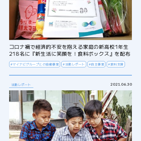
コロナ禍で経済的不安を抱える家庭の新高校1年生
218名に『新生活に笑顔を！食料ボックス』を配布
#マイナビグループとの協働事業
#活動レポート
#自主事業
#食料支援
2021.06.30
活動レポート